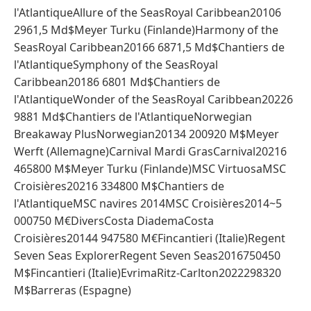
l'AtlantiqueAllure of the SeasRoyal Caribbean20106
2961,5 Md$Meyer Turku (Finlande)Harmony of the
SeasRoyal Caribbean20166 6871,5 Md$Chantiers de
l'AtlantiqueSymphony of the SeasRoyal
Caribbean20186 6801 Md$Chantiers de
l'AtlantiqueWonder of the SeasRoyal Caribbean20226
9881 Md$Chantiers de l'AtlantiqueNorwegian
Breakaway PlusNorwegian20134 200920 M$Meyer
Werft (Allemagne)Carnival Mardi GrasCarnival20216
465800 M$Meyer Turku (Finlande)MSC VirtuosaMSC
Croisières20216 334800 M$Chantiers de
l'AtlantiqueMSC navires 2014MSC Croisières2014~5
000750 M€DiversCosta DiademaCosta
Croisières20144 947580 M€Fincantieri (Italie)Regent
Seven Seas ExplorerRegent Seven Seas2016750450
M$Fincantieri (Italie)EvrimaRitz-Carlton2022298320
M$Barreras (Espagne)